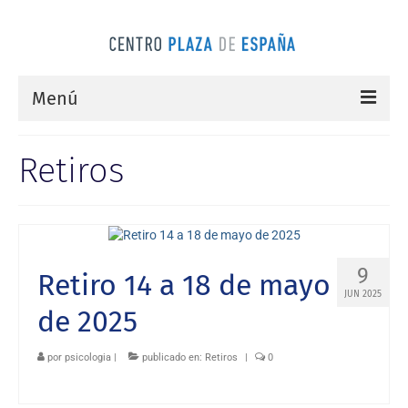
Menú
Inicio
Retiros
Nuestro Equipo
Psicología
Psiquiatría
9
Retiro 14 a 18 de mayo
Mindfulness
JUN 2025
de 2025
Tarifas
por
psicologia
|
publicado en:
Retiros
|
0
Contacto